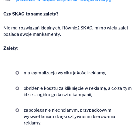
Źródło:
https://sabinazakirova.com/wp-content/uploads/2021/08/skags-800×568-2.png
Czy SKAG to same zalety?
Nie ma rozwiązań idealnych. Również SKAG, mimo wielu zalet,
posiada swoje mankamenty.
Zalety:
maksymalizacja wyniku jakości reklamy,
obniżenie kosztu za kliknięcie w reklamę, a co za tym
idzie – ogólnego kosztu kampanii,
zapobieganie niechcianym, przypadkowym
wyświetleniom dzięki sztywnemu kierowaniu
reklamy,