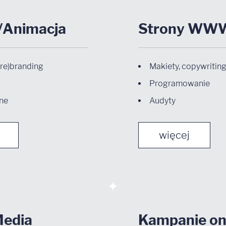
/Animacja
Strony WW
(re)branding
Makiety, copywritin
Programowanie
ine
Audyty
więcej
Media
Kampanie on