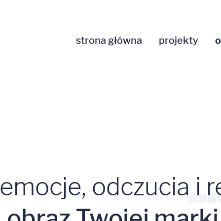
strona główna
projekty
o
emocje, odczucia i re
a
obraz Twojej marki