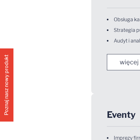
Obsługa k
Strategia p
Audyt i an
Poznaj nasz nowy produkt
więcej
Eventy
Imprezy fi