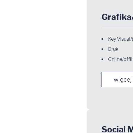
Grafika
Key Visual/
Druk
Online/offl
więcej
Social 