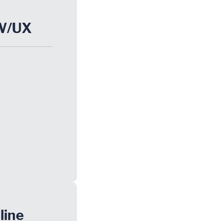
W/UX
g
line