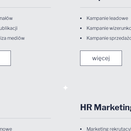
anałów
Kampanie leadowe
ublikacji
Kampanie wizerunk
aliza mediów
Kampanie sprzedaż
więcej
HR Marketin
rmowe
Marketing rekrutacy